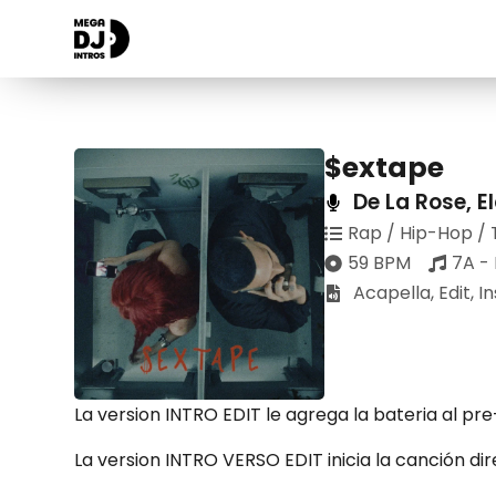
$extape
De La Rose
,
E
Rap / Hip-Hop / 
59 BPM
7A -
Acapella
,
Edit
,
I
La version INTRO EDIT le agrega la bateria al pr
La version INTRO VERSO EDIT inicia la canción di