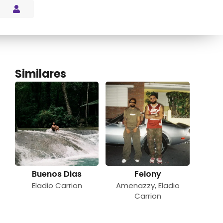
s Blog
Similares
Buenos Dias
Felony
Eladio Carrion
Amenazzy
,
Eladio
Carrion