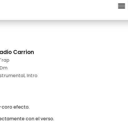
Entre Nota
ladio Carrion
Trap
 Dm
nstrumental
,
Intro
e-coro efecto.
rectamente con el verso.