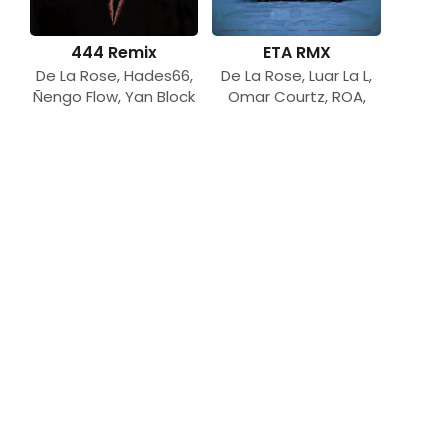
444 Remix
ETA RMX
De La Rose
,
Hades66
,
De La Rose
,
Luar La L
,
Ñengo Flow
,
Yan Block
Omar Courtz
,
ROA
,
Yan Block