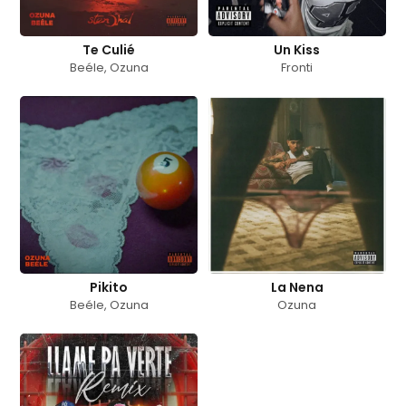
Te Culié
Un Kiss
Beéle
,
Ozuna
Fronti
Pikito
La Nena
Beéle
,
Ozuna
Ozuna