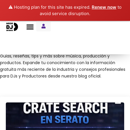
⚠️ Hosting plan for this site has expired.
Renew now
to
avoid service disruption.
Entre Notas Blog
Entre Notas Blog
Guias, reseñas, tips y más sobre música, producción y
productos. Expande tu conocimiento con la información
gratuita más reciente de la industria y consejos profesionales
para DJs y Productores desde nuestro blog oficial.