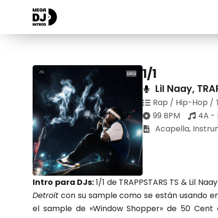
1/1
Lil Naay
,
TRA
Rap / Hip-Hop / 
99 BPM
4A -
Acapella
,
Instru
Intro para DJs:
1/1 de TRAPPSTARS TS & Lil Naay e
Detroit
con su sample como se están usando en 
el sample de «Window Shopper» de 50 Cent a