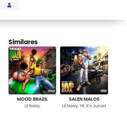
s Blog
Similares
MOOD BRAZIL
SALEN MALOS
Lil Naay
Lil Naay
,
YK It’s Junaa