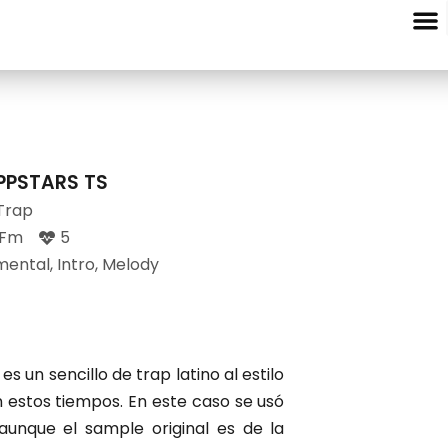
Entre Nota
PPSTARS TS
Trap
 Fm
5
mental
,
Intro
,
Melody
s un sencillo de trap latino al estilo
estos tiempos. En este caso se usó
unque el sample original es de la