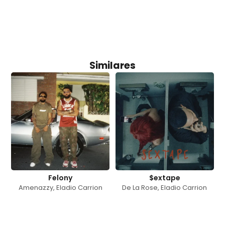
Similares
Felony
$extape
Amenazzy
,
Eladio Carrion
De La Rose
,
Eladio Carrion