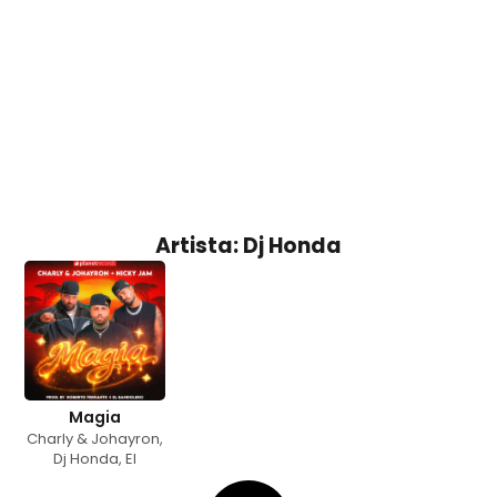
Artista: Dj Honda
Magia
Charly & Johayron
,
Dj Honda
,
El
Bandolero
,
Nicky