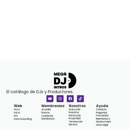
El catálogo de DJs y Productores.
Web
Membresias
Nosotros
Ayuda
Inicio
Acceder
Acerca De
Contacto
Nosotros
Intros
Precios
Preguntas
Política De
Frecuentes
Kits
Cuenta De
Privacidad
Membresía
Reembolso y
Entre Notas Blog
Terminos De
Devoluciones
Servicio
Aviso Legal