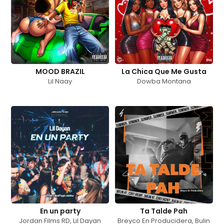
MOOD BRAZIL
La Chica Que Me Gusta
Lil Naay
Dowba Montana
En un party
Ta Talde Pah
Jordan Films RD
,
Lil Dayan
Breyco En Producidera
,
Bulin