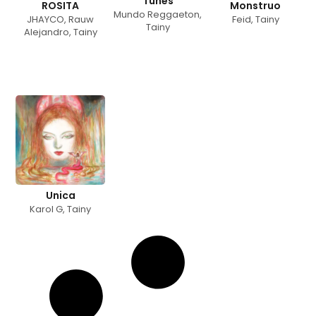
Tunes
ROSITA
Monstruo
Mundo Reggaeton
,
JHAYCO
,
Rauw
Feid
,
Tainy
Tainy
Alejandro
,
Tainy
Unica
Karol G
,
Tainy