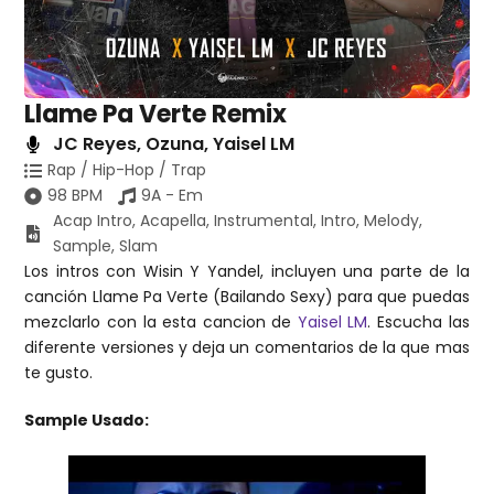
Llame Pa Verte Remix
JC Reyes
,
Ozuna
,
Yaisel LM
Rap / Hip-Hop / Trap
98 BPM
9A - Em
Acap Intro
,
Acapella
,
Instrumental
,
Intro
,
Melody
,
Sample
,
Slam
Los intros con Wisin Y Yandel, incluyen una parte de la
canción Llame Pa Verte (Bailando Sexy) para que puedas
mezclarlo con la esta cancion de
Yaisel LM
. Escucha las
diferente versiones y deja un comentarios de la que mas
te gusto.
Sample Usado: