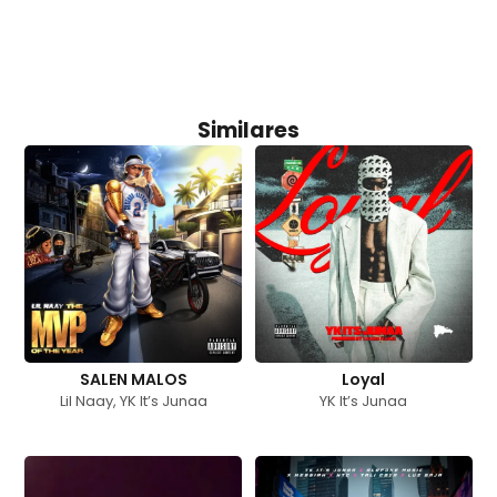
Similares
SALEN MALOS
Loyal
Lil Naay
,
YK It’s Junaa
YK It’s Junaa