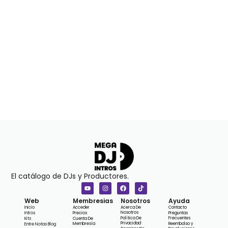
El catálogo de DJs y Productores.
Web
Membresias
Nosotros
Ayuda
Inicio
Acceder
Acerca De
Contacto
Nosotros
Intros
Precios
Preguntas
Política De
Frecuentes
Kits
Cuenta De
Privacidad
Membresía
Reembolso y
Entre Notas Blog