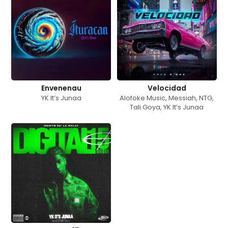
Envenenau
Velocidad
YK It’s Junaa
Alofoke Music
,
Messiah
,
NTG
,
Tali Goya
,
YK It’s Junaa