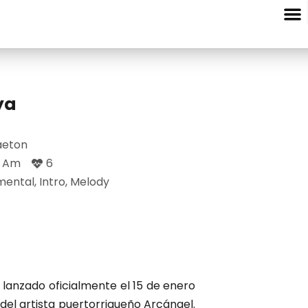
Entre Nota
ya
aeton
- Am
6
mental
,
Intro
,
Melody
 lanzado oficialmente el 15 de enero
del artista puertorriqueño Arcángel.