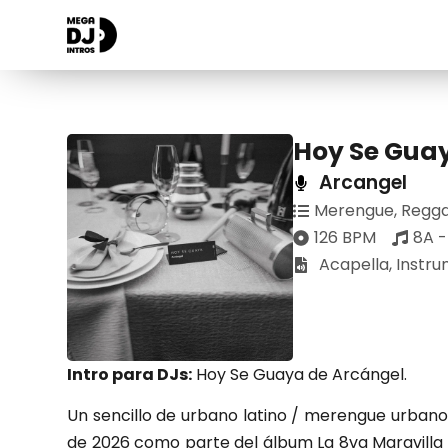
Hoy Se Gua
Arcangel
Merengue
,
Regg
126 BPM
8A 
Acapella
,
Instru
Intro para DJs:
Hoy Se Guaya de Arcángel.
Un sencillo de urbano latino / merengue urbano
de 2026 como parte del álbum La 8va Maravilla 