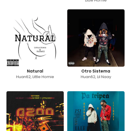
Little Homie
Natural
Otro Sistema
Huan62
,
Little Homie
Huan62
,
Lil Naay