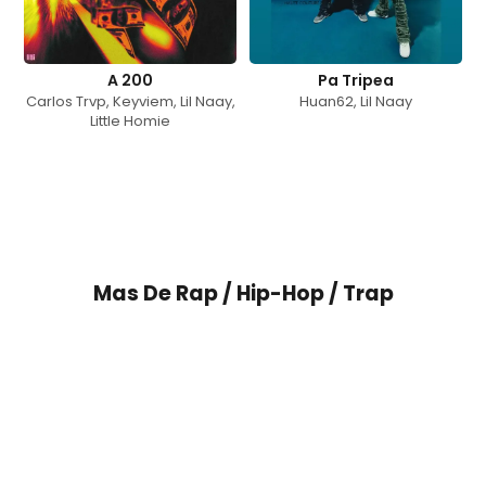
A 200
Pa Tripea
Carlos Trvp
,
Keyviem
,
Lil Naay
,
Huan62
,
Lil Naay
Little Homie
Mas De
Rap / Hip-Hop / Trap