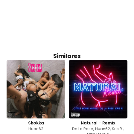
Similares
Skokka
Natural – Remix
Huan62
De La Rose
,
Huan62
,
Kris R.
,