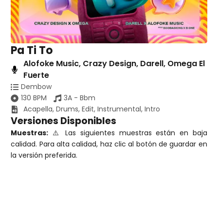
Pa Ti To
Alofoke Music
,
Crazy Design
,
Darell
,
Omega El
Fuerte
Dembow
130 BPM
3A - Bbm
Acapella
,
Drums
,
Edit
,
Instrumental
,
Intro
Versiones Disponibles
Muestras:
⚠️ Las siguientes muestras están en baja
calidad. Para alta calidad, haz clic al botón de guardar en
la versión preferida.