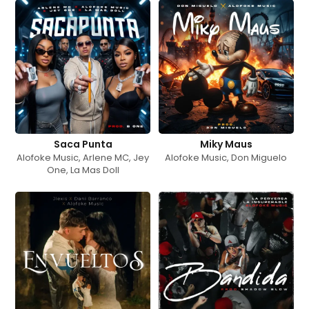
Saca Punta
Miky Maus
Alofoke Music
,
Arlene MC
,
Jey
Alofoke Music
,
Don Miguelo
One
,
La Mas Doll