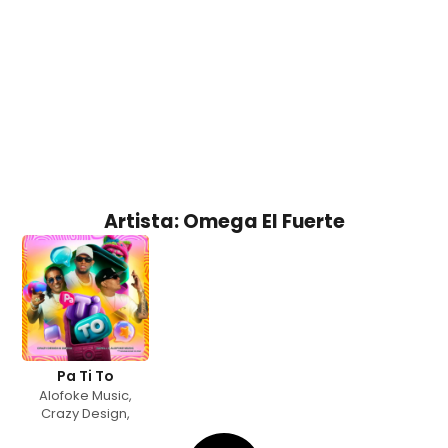
Artista: Omega El Fuerte
Pa Ti To
Alofoke Music
,
Crazy Design
,
Darell
,
Omega El