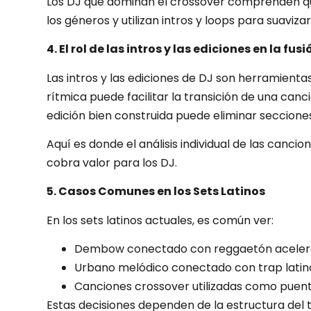
Los DJ que dominan el crossover comprenden q
los géneros y utilizan intros y loops para suavizar
4. El rol de las intros y las ediciones en la fu
Las intros y las ediciones de DJ son herramientas
rítmica puede facilitar la transición de una ca
edición bien construida puede eliminar seccione
Aquí es donde el análisis individual de las cancio
cobra valor para los DJ.
5. Casos Comunes en los Sets Latinos
En los sets latinos actuales, es común ver:
Dembow conectado con reggaetón acele
Urbano melódico conectado con trap latin
Canciones crossover utilizadas como puen
Estas decisiones dependen de la estructura del te