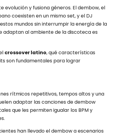
te evolución y fusiona géneros. El dembow, el
rbano coexisten en un mismo set, y el DJ
tos mundos sin interrumpir la energía de la
se adaptan al ambiente de la discoteca es
el
crossover latino
, qué características
dits son fundamentales para lograr
es rítmicos repetitivos, tempos altos y una
J suelen adaptar las canciones de dembow
ales que les permiten igualar los BPM y
es.
cientes han llevado el dembow a escenarios