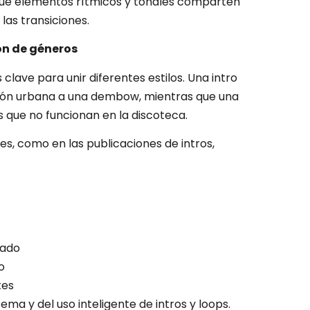
ué elementos rítmicos y tonales comparten
 las transiciones.
sión de géneros
 clave para unir diferentes estilos. Una intro
nción urbana a una dembow, mientras que una
s que no funcionan en la discoteca.
nes, como en las publicaciones de intros,
rado
o
tes
ma y del uso inteligente de intros y loops.