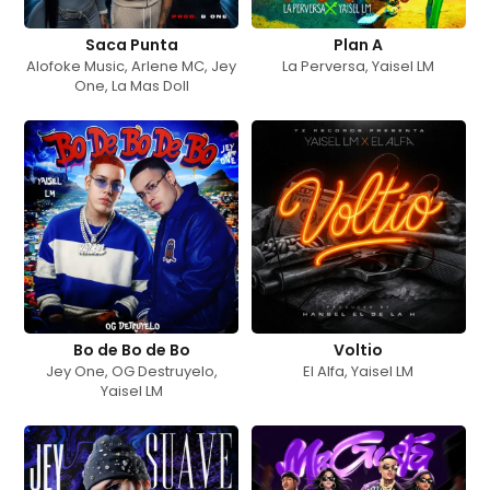
Saca Punta
Plan A
Alofoke Music
,
Arlene MC
,
Jey
La Perversa
,
Yaisel LM
One
,
La Mas Doll
Bo de Bo de Bo
Voltio
Jey One
,
OG Destruyelo
,
El Alfa
,
Yaisel LM
Yaisel LM