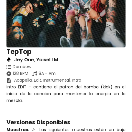
TepTop
Jey One
,
Yaisel LM
Dembow
128 BPM
8A - Am
Acapella
,
Edit
,
Instrumental
,
Intro
Intro EDIT – contiene el patron del bombo (kick) en el
inicio de la cancion para mantener la energia en la
mezcla.
Versiones Disponibles
Muestras:
⚠️ Las siguientes muestras están en baja