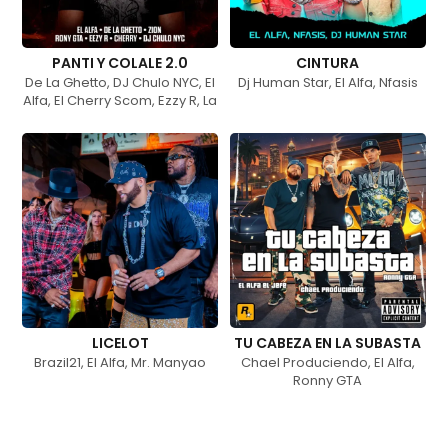
PANTI Y COLALE 2.0
CINTURA
De La Ghetto
,
DJ Chulo NYC
,
El
Dj Human Star
,
El Alfa
,
Nfasis
Alfa
,
El Cherry Scom
,
Ezzy R
,
La
Greña
,
Ronny GTA
,
Zion
LICELOT
TU CABEZA EN LA SUBASTA
Brazil21
,
El Alfa
,
Mr. Manyao
Chael Produciendo
,
El Alfa
,
Ronny GTA