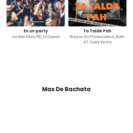
En un party
Ta Talde Pah
Jordan Films RD
,
Lil Dayan
Breyco En Producidera
,
Bulin
47
,
Ceky Viciny
Mas De
Bachata