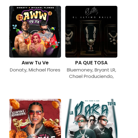
Aww Tu Ve
PA QUE TOSA
Donaty
,
Michael Flores
Bluemoney
,
Bryant LR
,
Chael Produciendo
,
Donaty
,
El Alfa
,
Etervidos