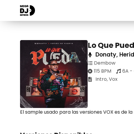
Lo Que Pue
Donaty
,
Heri
Dembow
115 BPM
6A -
Intro
,
Vox
El sample usado para las versiones VOX es de la