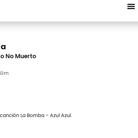
Entre Nota
da
do No Muerto
 Gm
 canción La Bomba – Azul Azul.