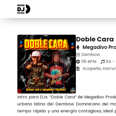
Doble Cara
Megadivo Pr
Dembow
118 BPM
6A -
Acapella
,
Instru
Intro para DJs: “Doble Cara” de Megadivo Pro
urbano latino del Dembow Dominicano del mo
tempo rápido y una energía contagiosa, ideal