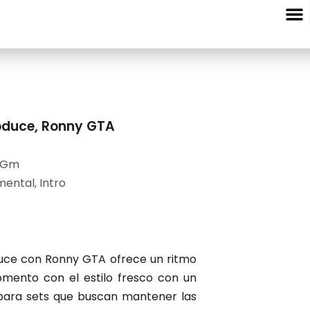
Entre Nota
oduce
,
Ronny GTA
 Gm
mental
,
Intro
duce con Ronny GTA ofrece un ritmo
mento con el estilo fresco con un
 para sets que buscan mantener las