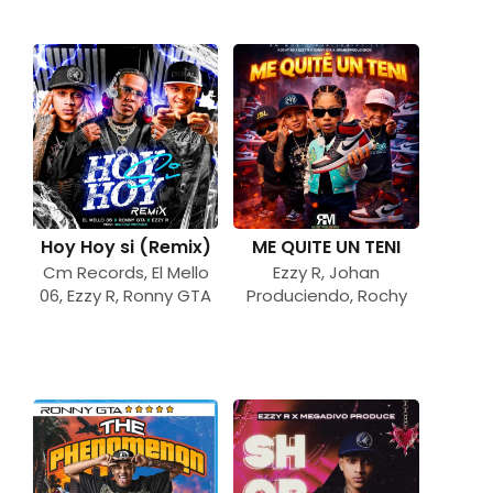
Hoy Hoy si (Remix)
ME QUITE UN TENI
Cm Records
,
El Mello
Ezzy R
,
Johan
06
,
Ezzy R
,
Ronny GTA
Produciendo
,
Rochy
RD
,
Ronny GTA