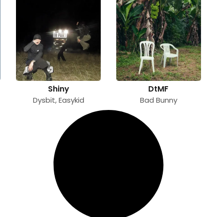
Shiny
DtMF
Dysbit
,
Easykid
Bad Bunny