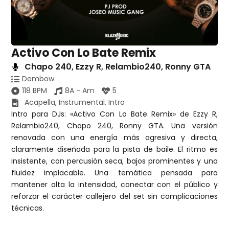
Activo Con Lo Bate Remix
Chapo 240
,
Ezzy R
,
Relambio240
,
Ronny GTA
Dembow
118 BPM
8A - Am
5
Acapella
,
Instrumental
,
Intro
Intro para DJs: «Activo Con Lo Bate Remix» de Ezzy R,
Relambio240, Chapo 240, Ronny GTA. Una versión
renovada con una energía más agresiva y directa,
claramente diseñada para la pista de baile. El ritmo es
insistente, con percusión seca, bajos prominentes y una
fluidez implacable. Una temática pensada para
mantener alta la intensidad, conectar con el público y
reforzar el carácter callejero del set sin complicaciones
técnicas.