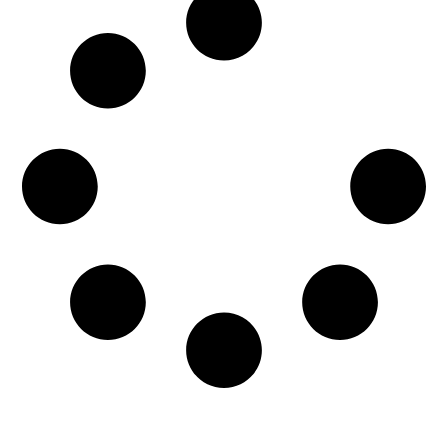
Tury
,
Young Fatty