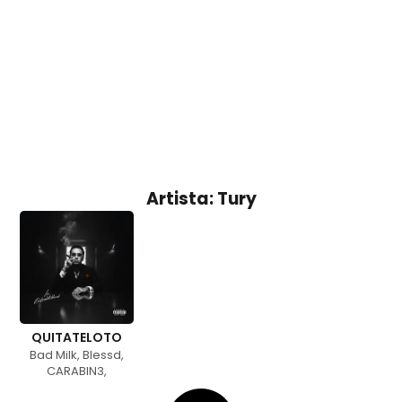
Artista: Tury
QUITATELOTO
Bad Milk
,
Blessd
,
CARABIN3
,
GeezyDee
,
Kris R.
,