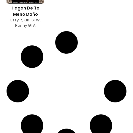
Hagan De To
Meno Daño
Ezzy R
,
KiK1 STW
,
Ronny GTA