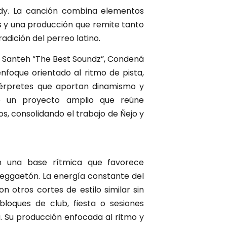
ndy. La canción combina elementos
s y una producción que remite tanto
dición del perreo latino.
y Santeh “The Best Soundz”, Condená
nfoque orientado al ritmo de pista,
térpretes que aportan dinamismo y
e un proyecto amplio que reúne
s, consolidando el trabajo de Ñejo y
n una base rítmica que favorece
 reggaetón. La energía constante del
 otros cortes de estilo similar sin
 bloques de club, fiesta o sesiones
 Su producción enfocada al ritmo y