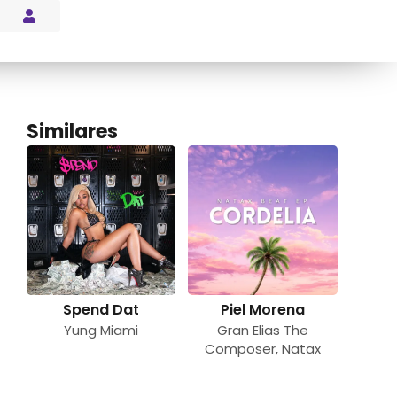
s Blog
Similares
Spend Dat
Piel Morena
Yung Miami
Gran Elias The
Composer
,
Natax
Beat