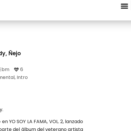
Entre Nota
dy
,
Ñejo
 Ebm
6
mental
,
Intro
y.
o en YO SOY LA FAMA, VOL. 2, lanzado
arte del álbum del veterano artista