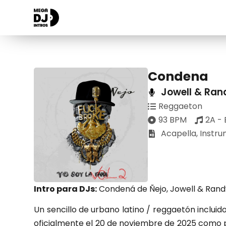
Condena
Jowell & Ran
Reggaeton
93 BPM
2A -
Acapella
,
Instru
Intro para DJs:
Condená de Ñejo, Jowell & Rand
Un sencillo de urbano latino / reggaetón incluid
oficialmente el 20 de noviembre de 2025 como p